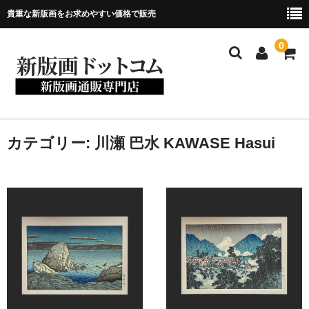
貴重な新版画をお求めやすい価格で販売
0
ホーム
カテゴリー:
川瀬 巴水 KAWASE Hasui
当店について
新版画について
商品一覧
お問い合わせ
メンバー