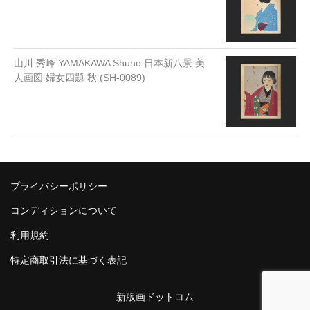
山川 秀峰 YAMAKAWA Shuho 日本新八景 美
人画図 婦女四題 秋 (SH-0089)
プライバシーポリシー
コンディションについて
利用規約
特定商取引法に基づく表記
新版画ドットコム