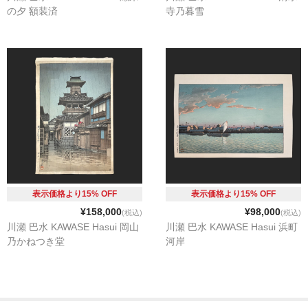
の夕 額装済
寺乃暮雪
表示価格より15% OFF
表示価格より15% OFF
¥158,000
¥98,000
(税込)
(税込)
川瀬 巴水 KAWASE Hasui 岡山
川瀬 巴水 KAWASE Hasui 浜町
乃かねつき堂
河岸