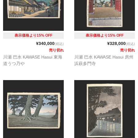
表示価格より15% OFF
表示価格より15% OFF
¥340,000
¥328,000
(税込)
(税込)
売り切れ
売り切れ
川瀬 巴水 KAWASE Hasui 東海
川瀬 巴水 KAWASE Hasui 房州
道うつ乃や
浜萩多門寺