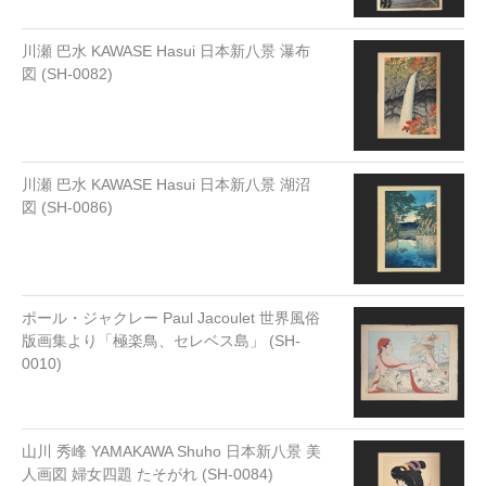
川瀬 巴水 KAWASE Hasui 日本新八景 瀑布
図 (SH-0082)
川瀬 巴水 KAWASE Hasui 日本新八景 湖沼
図 (SH-0086)
ポール・ジャクレー Paul Jacoulet 世界風俗
版画集より「極楽鳥、セレベス島」 (SH-
0010)
山川 秀峰 YAMAKAWA Shuho 日本新八景 美
人画図 婦女四題 たそがれ (SH-0084)