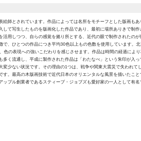
表絵師とされています。作品によっては名所をモチーフとした版画もあ
入して写生したものを版画化した作品であり、最初に場所ありきで制作
を活用しつつ、自らの感覚を拠り所とする、近代の眼で制作されたのが
徴で、ひとつの作品につき平均30色以上もの色数を使用しています。北
で、色の表現への強いこだわりを感じさせます。作品は時間の経過によ
も多く流通し、平成に製作された作品は「わたなべ」という朱印が入っ
大変少ない状況です。その理由の1つは、戦争や関東大震災で失われて
です。最高の木版画技術で近代日本のオリエンタルな風景を描いたこと
アップル創業者であるスティーブ・ジョブズも愛好家の一人として有名