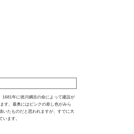
1681年に徳川綱吉の命によって建設が
います。最奥にはピンクの差し色がみら
描いたものだと思われますが、すでに大
ています。