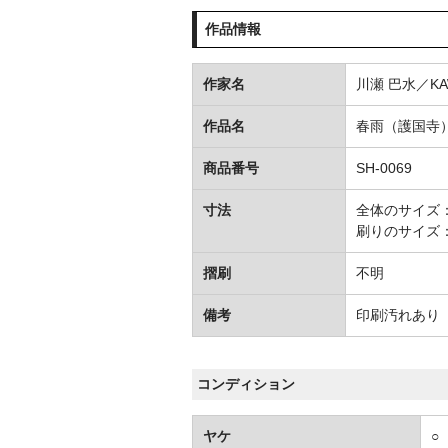
作品情報
作家名
川瀬 巴水／KAW
作品名
春雨（護国寺
商品番号
SH-0069
寸法
全体のサイズ：H3
刷りのサイズ：H3
摺刷
不明
備考
印刷汚れあり
コンディション
ヤケ
○