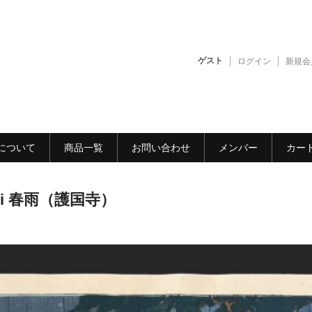
ゲスト
ログイン
新規会
について
商品一覧
お問い合わせ
メンバー
カー
sui 春雨（護国寺）