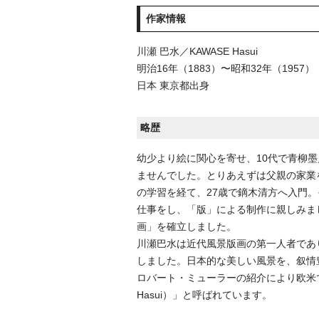
作家情報
川瀬 巴水／KAWASE Hasui
明治16年（1883）〜昭和32年（1957）
日本 東京都出身
略歴
幼少より絵に関心を寄せ、10代で青柳
ませんでした。とりあえずは父親の家業
の学習を経て、27歳で鏑木清方へ入門
仕事をし、「版」による制作に親しみま
画」を確立しました。
川瀬巴水は近代風景版画の第一人者であ
しました。日本的な美しい風景を、叙情
ロバート・ミューラーの紹介により欧米でも
Hasui）」と呼ばれています。