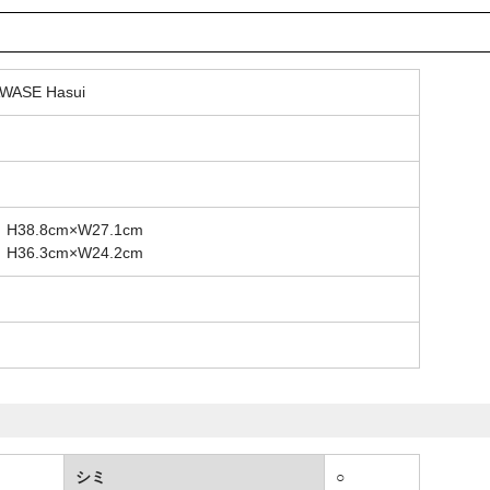
ASE Hasui
）
8.8cm×W27.1cm
6.3cm×W24.2cm
シミ
○