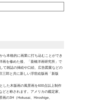
とから本格的に画業に打ち込むことができ
洋画を修めた後、「葵橋洋画研究所」で
として雑誌の挿絵や口絵、広告図案などの
庄三郎と共に新しい浮世絵版画「新版
とした木版画の風景画を600点以上制作
などと称されます。アメリカの鑑定家、
okusai、Hiroshige、