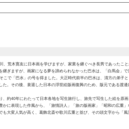
墨川、荒木寛友に日本画を学びますが、家業を継ぐべき長男であったこ
を継ぎますが、画家になる夢を諦められなかった巴水は、「白馬会」で
。そこで「巴水」の号を得ました。大正時代前半の巴水は、清方の弟子
した。その後、衰退した日本の浮世絵版画復興のため、版元である渡邊
り、約40年にわたって日本各地を写生旅行し、旅先で写生した絵を原画
豊かに表現した作風から、「旅情詩人」「旅の版画家」「昭和の広重」
大変人気が高く、葛飾北斎や歌川広重と並び、その頭文字から「風景画の3H（H