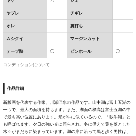
ヤケ
△
シミ
ヤブレ
チギレ
オレ
裏打ち
ムシクイ
マージンカット
テープ跡
◯
ピンホール
◯
コンディションについて
作品詳細
新版画を代表する作家、川瀬巴水の作品です。山中湖は富士五湖の
一つで、最大の面積を持ちます。また、湖面の標高は富士五湖の中
で最も高い位置にあります。形が牛に似ているので、「臥牛湖」と
も呼ばれます。夕日の強い光に照らされ、冬に備えて葉を落とした
木々がまだらに染まっています。湖の岸に沿って馬と歩く男性は、