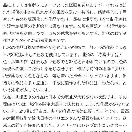
品によっては名所をモチーフとした版画もありますが、それらは訪
れた場所の中から巴水がその風景を選び、共感し、感情移入して写
生したものを版画化した作品であり、最初に場所ありきで制作され
た浮世絵版画の名所絵とは異なります。名所を画題とした浮世絵の
表現方法を活用しつつ、自らの感覚を拠り所とする、近代の眼で制
作されたのが巴水の風景版画です。
巴水の作品は複雑で鮮やかな色合いが特徴で、ひとつの作品につき
平均30色以上もの色数を使用しています。北斎の「赤富士」は7
色、広重の作品は最も多い色数でも33色と言われているので、色の
表現への強いこだわりを感じさせます。作品は時間の経過により和
紙が柔らかく色もなじみ、落ち着いた風合いになっていきます。後
摺りの作品も多く流通し、平成に製作された作品は「わたなべ」と
いう朱印が入っています。
現在、川瀬巴水の作品は日本での流通が大変少ない状況です。その
理由の1つは、戦争や関東大震災で失われてしまった作品が少なくな
いこと。2つ目の理由は、多くの作品が海外に渡ったことです。最高
の木版画技術で近代日本のオリエンタルな風景を描いたことで、欧
米人の間でも好まれました。アメリカではセレブにもコレクターが