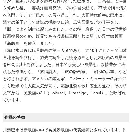
すが、画家になる夢を諦められなかった巴水は、「白馬会」で洋画
を修めた後、「葵橋洋画研究所」での学習を経て、27歳で鏑木清方
へ入門。そこで「巴水」の号を得ました。大正時代前半の巴水は、
清方の弟子として雑誌の挿絵や口絵、広告図案などの仕事をし、
「版」による制作に親しみました。その後、衰退した日本の浮世絵
版画復興のため、版元である渡邊庄三郎と共に新しい浮世絵版画
「新版画」を確立しました。
川瀬巴水は近代風景版画の第一人者であり、約40年にわたって日本
各地を写生旅行し、旅先で写生した絵を原画とした木版画の風景画
を600点以上制作しました。日本的な美しい風景を、叙情豊かに表
現した作風から、「旅情詩人」「旅の版画家」「昭和の広重」など
と称されます。アメリカの鑑定家、ロバート・ミューラーの紹介に
より欧米でも大変人気が高く、葛飾北斎や歌川広重と並び、その頭
文字から「風景画の3H（Hokusai、Hiroshige、Hasui）」と呼ばれ
ています。
作品の特徴
川瀬巴水は新版画の中でも風景版画の代表絵師とされています。作