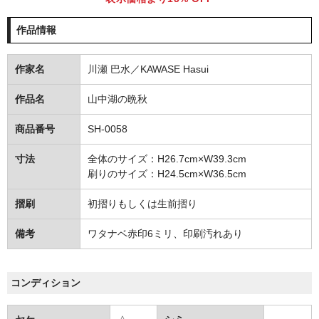
作品情報
作家名
川瀬 巴水／KAWASE Hasui
作品名
山中湖の晩秋
商品番号
SH-0058
寸法
全体のサイズ：H26.7cm×W39.3cm
刷りのサイズ：H24.5cm×W36.5cm
摺刷
初摺りもしくは生前摺り
備考
ワタナベ赤印6ミリ、印刷汚れあり
コンディション