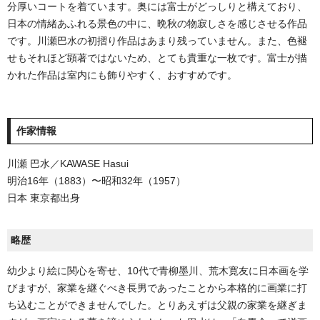
分厚いコートを着ています。奥には富士がどっしりと構えており、
日本の情緒あふれる景色の中に、晩秋の物寂しさを感じさせる作品
です。川瀬巴水の初摺り作品はあまり残っていません。また、色褪
せもそれほど顕著ではないため、とても貴重な一枚です。富士が描
かれた作品は室内にも飾りやすく、おすすめです。
作家情報
川瀬 巴水／KAWASE Hasui
明治16年（1883）〜昭和32年（1957）
日本 東京都出身
略歴
幼少より絵に関心を寄せ、10代で青柳墨川、荒木寛友に日本画を学
びますが、家業を継ぐべき長男であったことから本格的に画業に打
ち込むことができませんでした。とりあえずは父親の家業を継ぎま