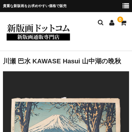
貴重な新版画をお求めやすい価格で販売
0
ホーム
川瀬 巴水 KAWASE Hasui 山中湖の晩秋
当店について
新版画について
商品一覧
お問い合わせ
メンバー