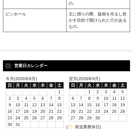
の。
ピンホール
主に摺りの際、版画を吊るし乾
かす目的で開けられた穴がある
もの。
営業日カレンダー
今月(2026年8月)
翌月(2026年9月)
日
月
火
水
木
金
土
日
月
火
水
木
金
土
1
1
2
3
4
5
2
3
4
5
6
7
8
6
7
8
9
10
11
12
9
10
11
12
13
14
15
13
14
15
16
17
18
19
16
17
18
19
20
21
22
20
21
22
23
24
25
26
23
24
25
26
27
28
29
27
28
29
30
30
31
(
発送業務休日)