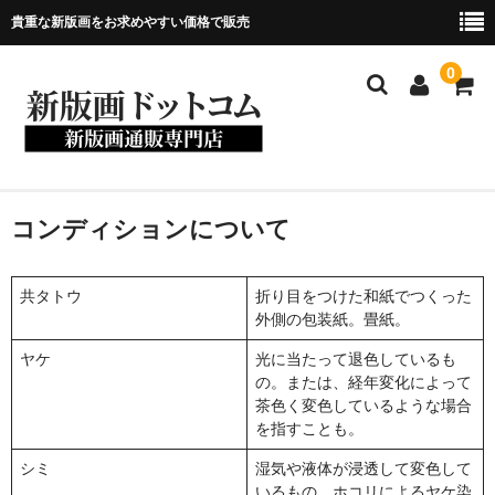
貴重な新版画をお求めやすい価格で販売
0
ホーム
コンディションについて
当店について
共タトウ
折り目をつけた和紙でつくった
新版画について
外側の包装紙。畳紙。
ヤケ
光に当たって退色しているも
商品一覧
の。または、経年変化によって
茶色く変色しているような場合
お問い合わせ
を指すことも。
メンバー
シミ
湿気や液体が浸透して変色して
いるもの。ホコリによるヤケ染