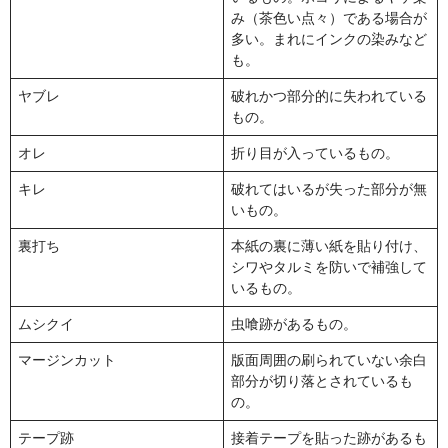
カート
み（茶色い点々）である場合が
多い。まれにインクの染みなど
も。
ヤブレ
破れかつ部分的に失われている
もの。
オレ
折り目が入っているもの。
キレ
破れてはいるが失った部分が無
いもの。
裏打ち
本紙の裏に薄い紙を貼り付け、
シワやタルミを防いで補強して
いるもの。
ムシクイ
虫喰跡があるもの。
マージンカット
版面周囲の刷られていない余白
部分が切り落とされているも
の。
テープ跡
接着テープを貼った跡があるも