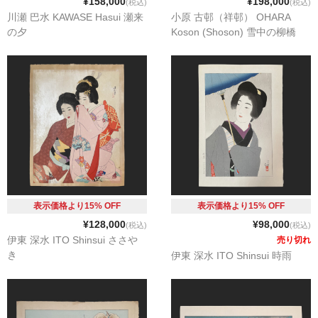
¥158,000
¥198,000
(税込)
(税込)
川瀬 巴水 KAWASE Hasui 瀬来
小原 古邨（祥邨） OHARA
の夕
Koson (Shoson) 雪中の柳橋
表示価格より15% OFF
表示価格より15% OFF
¥128,000
¥98,000
(税込)
(税込)
伊東 深水 ITO Shinsui ささや
売り切れ
き
伊東 深水 ITO Shinsui 時雨