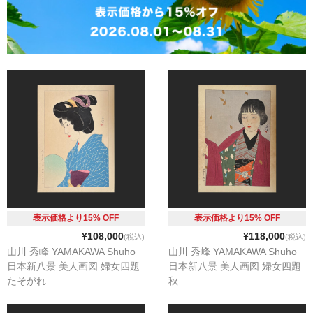
お問い合わせ
メンバー
カート
表示価格より15% OFF
表示価格より15% OFF
¥108,000
¥118,000
(税込)
(税込)
山川 秀峰 YAMAKAWA Shuho
山川 秀峰 YAMAKAWA Shuho
日本新八景 美人画図 婦女四題
日本新八景 美人画図 婦女四題
たそがれ
秋