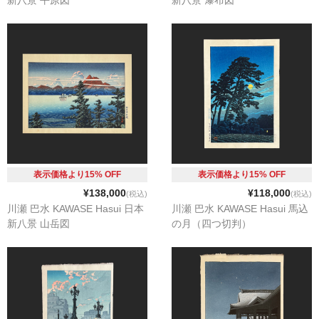
表示価格より15% OFF
表示価格より15% OFF
¥138,000
¥118,000
(税込)
(税込)
川瀬 巴水 KAWASE Hasui 日本
川瀬 巴水 KAWASE Hasui 馬込
新八景 山岳図
の月（四つ切判）