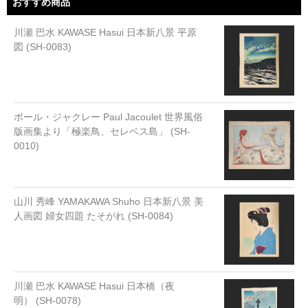
おすすめ商品
川瀬 巴水 KAWASE Hasui 日本新八景 平原
図 (SH-0083)
ポール・ジャクレー Paul Jacoulet 世界風俗
版画集より「極楽鳥、セレベス島」 (SH-
0010)
山川 秀峰 YAMAKAWA Shuho 日本新八景 美
人画図 婦女四題 たそがれ (SH-0084)
川瀬 巴水 KAWASE Hasui 日本橋（夜
明） (SH-0078)