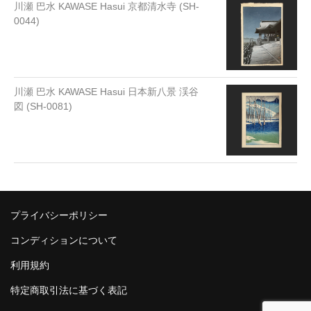
川瀬 巴水 KAWASE Hasui 京都清水寺 (SH-
0044)
川瀬 巴水 KAWASE Hasui 日本新八景 渓谷
図 (SH-0081)
プライバシーポリシー
コンディションについて
利用規約
特定商取引法に基づく表記