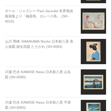
ポール・ジャクレー Paul Jacoulet 世界風俗
版画集より「極楽鳥、セレベス島」 (SH-
0010)
山川 秀峰 YAMAKAWA Shuho 日本新八景 美
人画図 婦女四題 たそがれ (SH-0084)
川瀬 巴水 KAWASE Hasui 日本新八景 山岳
図 (SH-0080)
川瀬 巴水 KAWASE Hasui 日本新八景 平原
図 (SH-0083)