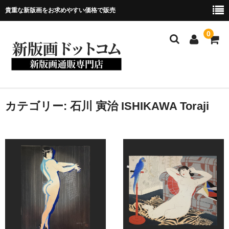
貴重な新版画をお求めやすい価格で販売
0
ホーム
カテゴリー:
石川 寅治 ISHIKAWA Toraji
当店について
新版画について
商品一覧
お問い合わせ
メンバー