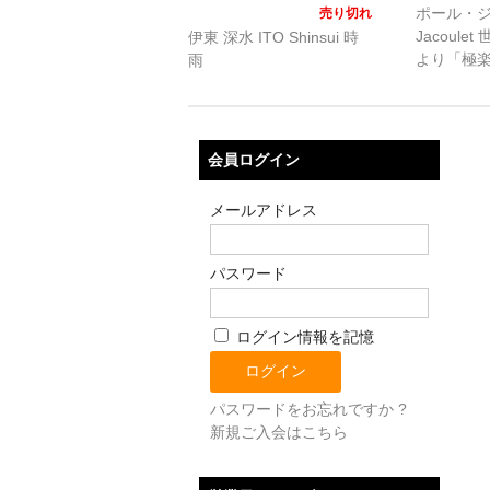
ポール・ジャ
売り切れ
Jacoule
伊東 深水 ITO Shinsui 時
より「極
雨
島」
会員ログイン
メールアドレス
パスワード
ログイン情報を記憶
パスワードをお忘れですか ?
新規ご入会はこちら