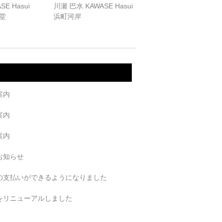
E Hasui
川瀬 巴水 KAWASE Hasui
堂
浜町河岸
案内
案内
案内
お知らせ
の支払いができるようになりました
をリニューアルしました