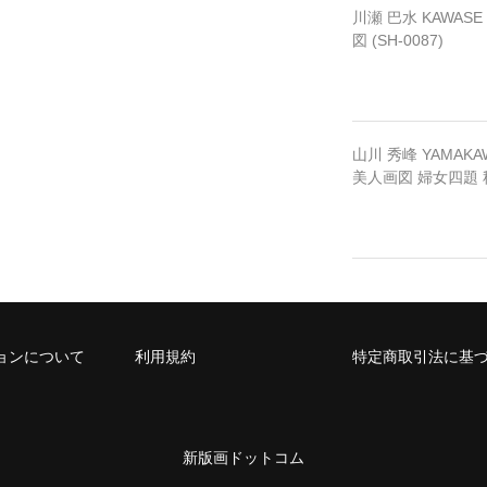
川瀬 巴水 KAWASE
図 (SH-0087)
山川 秀峰 YAMAKA
美人画図 婦女四題 秋 
ョンについて
利用規約
特定商取引法に基
新版画ドットコム