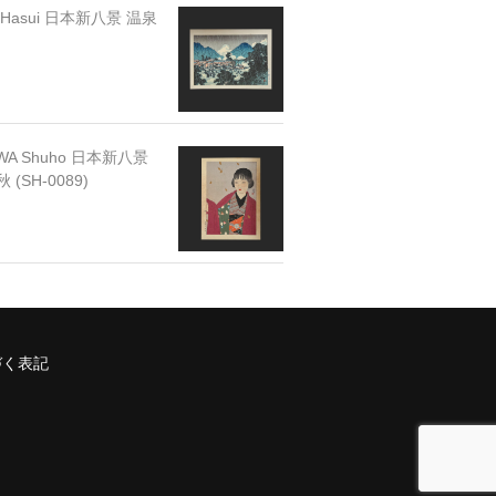
 Hasui 日本新八景 温泉
WA Shuho 日本新八景
(SH-0089)
づく表記