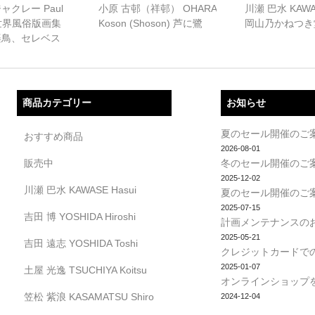
クレー Paul
小原 古邨（祥邨） OHARA
川瀬 巴水 KAWAS
t 世界風俗版画集
Koson (Shoson) 芦に鷺
岡山乃かねつき
楽鳥、セレベス
商品カテゴリー
お知らせ
夏のセール開催のご
おすすめ商品
2026-08-01
販売中
冬のセール開催のご
2025-12-02
川瀬 巴水 KAWASE Hasui
夏のセール開催のご
2025-07-15
吉田 博 YOSHIDA Hiroshi
計画メンテナンスの
2025-05-21
吉田 遠志 YOSHIDA Toshi
クレジットカードで
2025-01-07
土屋 光逸 TSUCHIYA Koitsu
オンラインショップ
笠松 紫浪 KASAMATSU Shiro
2024-12-04