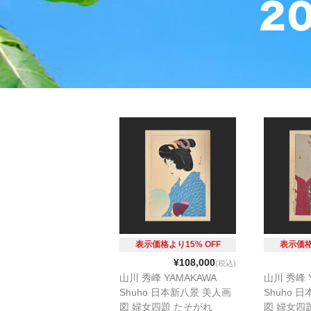
表示価格より15% OFF
表示価格
¥108,000
(税込)
山川 秀峰 YAMAKAWA
山川 秀峰 
Shuho 日本新八景 美人画
Shuho 
図 婦女四題 たそがれ
図 婦女四