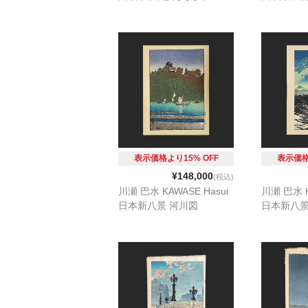
表示価格より15% OFF
表示価格
¥148,000
(税込)
川瀬 巴水 KAWASE Hasui
川瀬 巴水 K
日本新八景 河川図
日本新八景