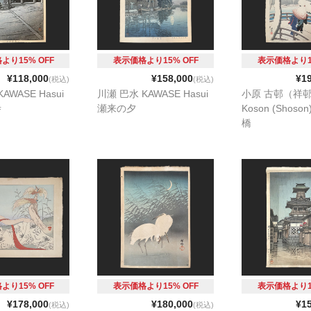
より15% OFF
表示価格より15% OFF
表示価格より15
¥118,000
¥158,000
¥1
(税込)
(税込)
AWASE Hasui
川瀬 巴水 KAWASE Hasui
小原 古邨（祥邨
寺
瀬来の夕
Koson (Shos
橋
より15% OFF
表示価格より15% OFF
表示価格より15
¥178,000
¥180,000
¥1
(税込)
(税込)