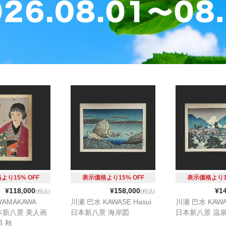
より15% OFF
表示価格より15% OFF
表示価格より15
¥118,000
¥158,000
¥1
(税込)
(税込)
YAMAKAWA
川瀬 巴水 KAWASE Hasui
川瀬 巴水 KAWAS
日本新八景 美人画
日本新八景 海岸図
日本新八景 温
題 秋