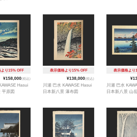
より15% OFF
表示価格より15% OFF
表示価格より15
¥158,000
¥138,000
¥1
(税込)
(税込)
AWASE Hasui
川瀬 巴水 KAWASE Hasui
川瀬 巴水 KAWAS
 平原図
日本新八景 瀑布図
日本新八景 山