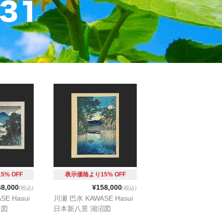
% OFF
表示価格より15% OFF
48,000
¥158,000
(税込)
(税込)
E Hasui
川瀬 巴水 KAWASE Hasui
泉図
日本新八景 湖沼図