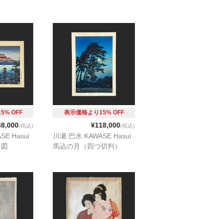
% OFF
表示価格より15% OFF
38,000
¥118,000
(税込)
(税込)
E Hasui
川瀬 巴水 KAWASE Hasui
岳図
馬込の月（四つ切判）