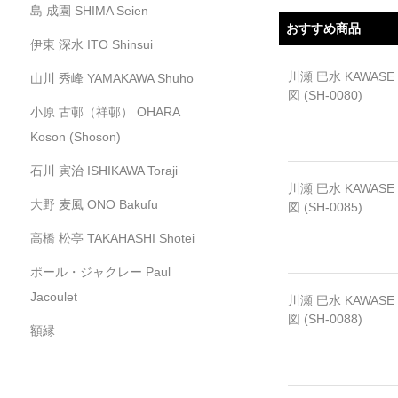
島 成園 SHIMA Seien
おすすめ商品
伊東 深水 ITO Shinsui
川瀬 巴水 KAWASE
山川 秀峰 YAMAKAWA Shuho
図 (SH-0080)
小原 古邨（祥邨） OHARA
Koson (Shoson)
石川 寅治 ISHIKAWA Toraji
川瀬 巴水 KAWASE
大野 麦風 ONO Bakufu
図 (SH-0085)
高橋 松亭 TAKAHASHI Shotei
ポール・ジャクレー Paul
Jacoulet
川瀬 巴水 KAWASE
図 (SH-0088)
額縁