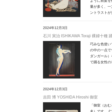
ように前髪を
量が多く、一
ントラストが
2024年12月3日
石川 寅治 ISHIKAWA Toraji 裸婦十種 
巧みな色使い
の中の一点で
ダンガール）
で踊る女性の
2024年12月3日
吉田 博 YOSHIDA Hiroshi 御室
「御室（おむ
名）です。 