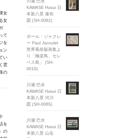
川瀬 巴水
KAWASE Hasui 日
裸女
本新八景 瀑布
る女
図 (SH-0082)
ガ
って
ポール・ジャクレ
ジを
ー Paul Jacoulet
世界風俗版画集よ
ョン
り「極楽鳥、セレ
てい
ベス島」 (SH-
く雲
0010)
珠の
川瀬 巴水
KAWASE Hasui 日
本新八景 河川
図 (SH-0085)
十
川瀬 巴水
話を
KAWASE Hasui 日
）の
本新八景 山岳