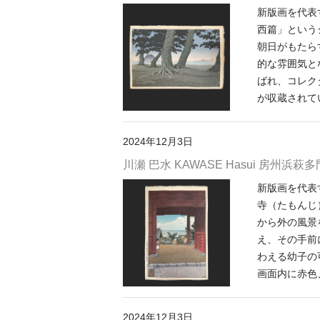
新版画を代表
西篇」という
朝日がもたら
的な雰囲気と
ばれ、コレク
が収蔵されて
2024年12月3日
川瀬 巴水 KAWASE Hasui 房州浜萩
新版画を代表
寺（たもんじ
から外の風景
え、その手前
わえる幼子の
画面内に赤色
2024年12月3日