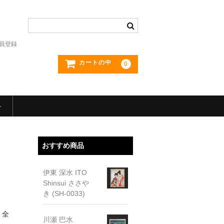
員登録
カートの中
0
ト
おすすめ商品
伊東 深水 ITO
Shinsui ささや
き (SH-0033)
、全
川瀬 巴水