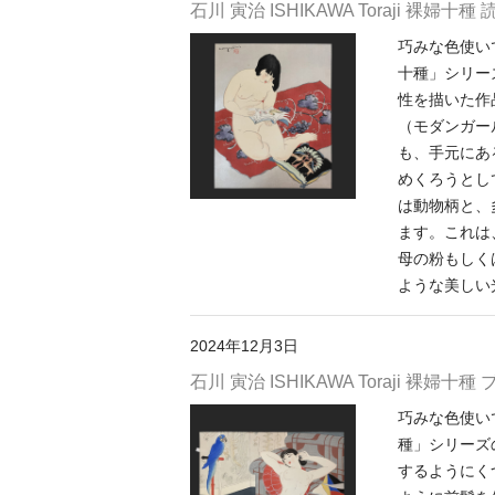
石川 寅治 ISHIKAWA Toraji 裸婦十種 
巧みな色使い
十種」シリー
性を描いた作
（モダンガー
も、手元にあ
めくろうとし
は動物柄と、
ます。これは
母の粉もしく
ような美しい
2024年12月3日
石川 寅治 ISHIKAWA Toraji 裸婦十
巧みな色使い
種」シリーズ
するようにく