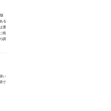
出版
ある
は濃
に残
の調
描い
調で