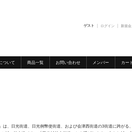
ゲスト
ログイン
新規会
について
商品一覧
お問い合わせ
メンバー
カー
」は、日光街道、日光例幣使街道、および会津西街道の3街道に跨がる