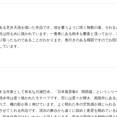
ある芝弁天池を描いた作品です。池を覆うように咲く無数の蓮。それを
性は控えめに描かれています。一番奥にある樹木も鬱蒼と茂っており、
り取ったものであることがわかります。奥行きのある構図ですのでお部
しています。
する作家として有名な川瀬巴水。「日本風景集II 関西篇」というシリ
清水寺は度々描かれたモチーフです。空には星々が輝き、画面外にある
れて、柵の影が長く伸びています。よく晴れた冬の空気感が感じられる
させてくれる作品です。清水の舞台から遠くに煌めく夜景を眺めている
、巴水自身ではないかという説もあります。巴水の手掛ける独特の澄み