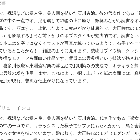
読書
で、裸婦などの婦人像、美人画を描いた石川寅治。彼の代表作である「
ズの中の一点です。足を崩して絨毯の上に座り、微笑みながら読書をす
品です。頬はすこし上気したように赤みがかり健康的で、大正時代のモ
ル）を象徴するような前下がりのボブスタイルが魅力的です。読書とい
る本には文字ではなくイラストか写真が載っているようで、右手でペー
ているところからも、雑誌のように見えます。絨毯はブドウ柄、クッシ
多様なモチーフも面白い作品です。背景には雲母摺という技法が施され
、喜多川歌麿や東洲斎写楽の浮世絵でお馴染みの技法で、キラキラと輝
は貝殻の粉を使用します。これにより、摺り上がった紙の表面には、真
光沢が現れ、贅沢な仕上がりになっています。
種 ブリューインコ
で、裸婦などの婦人像、美人画を描いた石川寅治。代表作である「裸女
の中の一点です。リラックスした様子でソファにもたれかかり、鳥と会
つろぐ女性を描いています。髪は短く、大正時代のモガ（モダンガール