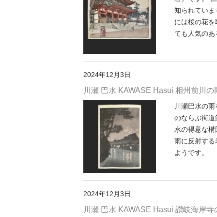
知られていま
には桜の花を
ても人気のあ
2024年12月3日
川瀬 巴水 KAWASE Hasui 相州前川の
川瀬巴水の雨
のならぶ街道
水の得意な構
雨に反射する
ようです。
2024年12月3日
川瀬 巴水 KAWASE Hasui 讃岐海岸