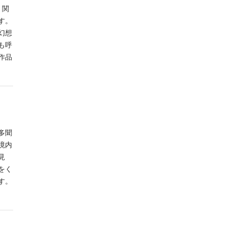
 関
す。
幻想
も呼
作品
多聞
境内
見
をく
す。