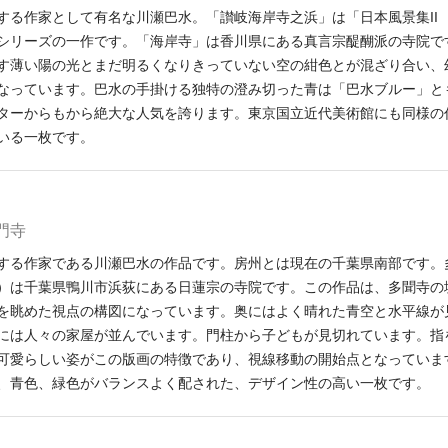
する作家として有名な川瀬巴水。「讃岐海岸寺之浜」は「日本風景集II
シリーズの一作です。「海岸寺」は香川県にある真言宗醍醐派の寺院で
す薄い陽の光とまだ明るくなりきっていない空の紺色とが混ざり合い、
なっています。巴水の手掛ける独特の澄み切った青は「巴水ブルー」と
ターからもから絶大な人気を誇ります。東京国立近代美術館にも同様の
いる一枚です。
多門寺
する作家である川瀬巴水の作品です。房州とは現在の千葉県南部です。
）は千葉県鴨川市浜荻にある日蓮宗の寺院です。この作品は、多聞寺の
を眺めた視点の構図になっています。奥にはよく晴れた青空と水平線が
には人々の家屋が並んでいます。門柱から子どもが見切れています。指
可愛らしい姿がこの版画の特徴であり、視線移動の開始点となっていま
、青色、緑色がバランスよく配された、デザイン性の高い一枚です。