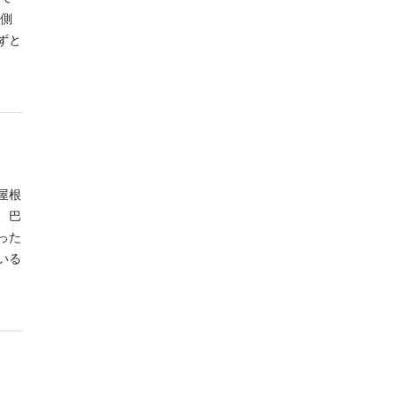
側
ずと
屋根
、巴
った
いる