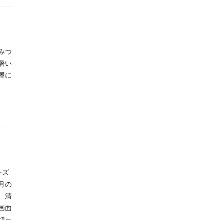
みつ
暑い
屋に
ーズ
月の
、清
画面
切っ