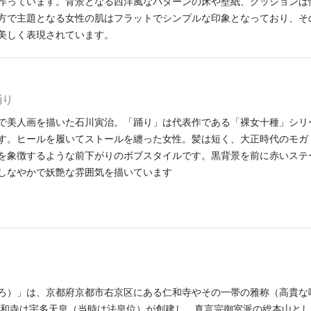
作っています。背景となる西洋風なパターンの床や壁紙、クッションは
方で主題となる女性の肌はフラットでシンプルな印象となっており、そ
美しく表現されています。
踊り
で美人画を描いた石川寅治。「踊り」は代表作である「裸女十種」シリ
す。ヒールを履いてストールを纏った女性。髪は短く、大正時代のモガ
を象徴するような前下がりのボブスタイルです。黒背景を前に赤いステ
しなやかで妖艶な雰囲気を描いています
ろ）」は、京都府京都市右京区にある仁和寺やその一帯の雅称（高貴な
仁和寺は宇多天皇（当時は法皇位）が創建し、真言宗御室派の総本山とし