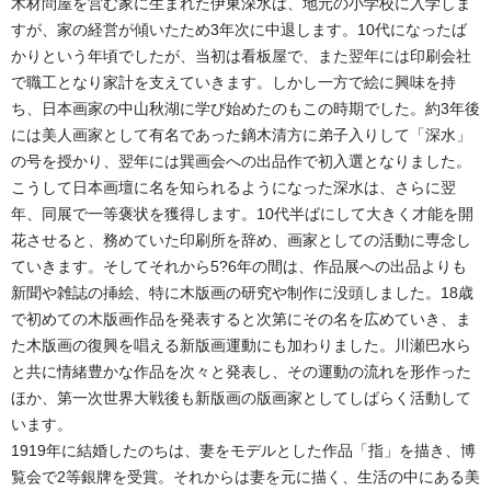
木材問屋を営む家に生まれた伊東深水は、地元の小学校に入学しま
すが、家の経営が傾いたため3年次に中退します。10代になったば
かりという年頃でしたが、当初は看板屋で、また翌年には印刷会社
で職工となり家計を支えていきます。しかし一方で絵に興味を持
ち、日本画家の中山秋湖に学び始めたのもこの時期でした。約3年後
には美人画家として有名であった鏑木清方に弟子入りして「深水」
の号を授かり、翌年には巽画会への出品作で初入選となりました。
こうして日本画壇に名を知られるようになった深水は、さらに翌
年、同展で一等褒状を獲得します。10代半ばにして大きく才能を開
花させると、務めていた印刷所を辞め、画家としての活動に専念し
ていきます。そしてそれから5?6年の間は、作品展への出品よりも
新聞や雑誌の挿絵、特に木版画の研究や制作に没頭しました。18歳
で初めての木版画作品を発表すると次第にその名を広めていき、ま
た木版画の復興を唱える新版画運動にも加わりました。川瀬巴水ら
と共に情緒豊かな作品を次々と発表し、その運動の流れを形作った
ほか、第一次世界大戦後も新版画の版画家としてしばらく活動して
います。
1919年に結婚したのちは、妻をモデルとした作品「指」を描き、博
覧会で2等銀牌を受賞。それからは妻を元に描く、生活の中にある美