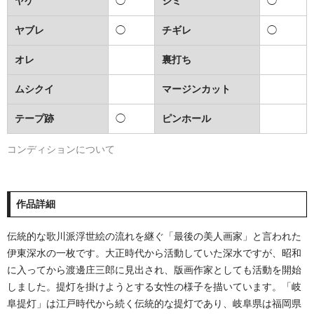
ヤケ
◯
シミ
◯
ヤブレ
◯
チギレ
◯
オレ
裏打ち
ムシクイ
マージンカット
テープ跡
◯
ピンホール
コンディションについて
作品詳細
伝統的な歌川派浮世絵の流れを継ぐ「最後の美人画家」と言われた
伊東深水の一枚です。大正時代から活動していた深水ですが、昭和
に入ってから渡邊庄三郎に見出され、版画作家としても活動を開始
しました。提灯を掛けようとする女性の様子を描いています。「岐
阜提灯」は江戸時代から続く伝統的な提灯であり、岐阜県は福岡県