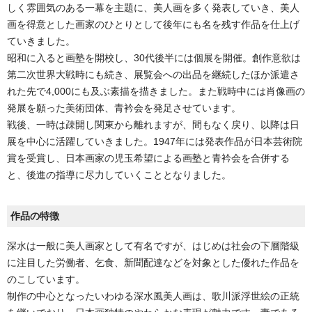
しく雰囲気のある一幕を主題に、美人画を多く発表していき、美人
画を得意とした画家のひとりとして後年にも名を残す作品を仕上げ
ていきました。
昭和に入ると画塾を開校し、30代後半には個展を開催。創作意欲は
第二次世界大戦時にも続き、展覧会への出品を継続したほか派遣さ
れた先で4,000にも及ぶ素描を描きました。また戦時中には肖像画の
発展を願った美術団体、青衿会を発足させています。
戦後、一時は疎開し関東から離れますが、間もなく戻り、以降は日
展を中心に活躍していきました。1947年には発表作品が日本芸術院
賞を受賞し、日本画家の児玉希望による画塾と青衿会を合併する
と、後進の指導に尽力していくこととなりました。
作品の特徴
深水は一般に美人画家として有名ですが、はじめは社会の下層階級
に注目した労働者、乞食、新聞配達などを対象とした優れた作品を
のこしています。
制作の中心となったいわゆる深水風美人画は、歌川派浮世絵の正統