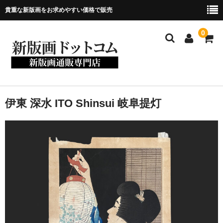
貴重な新版画をお求めやすい価格で販売
0
ホーム
伊東 深水 ITO Shinsui 岐阜提灯
当店について
新版画について
商品一覧
お問い合わせ
メンバー