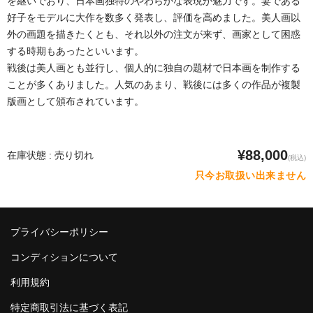
を継いでおり、日本画独特のやわらかな表現が魅力です。妻である
好子をモデルに大作を数多く発表し、評価を高めました。美人画以
外の画題を描きたくとも、それ以外の注文が来ず、画家として困惑
する時期もあったといいます。
戦後は美人画とも並行し、個人的に独自の題材で日本画を制作する
ことが多くありました。人気のあまり、戦後には多くの作品が複製
版画として頒布されています。
¥88,000
在庫状態 : 売り切れ
(税込)
只今お取扱い出来ません
プライバシーポリシー
コンディションについて
利用規約
特定商取引法に基づく表記