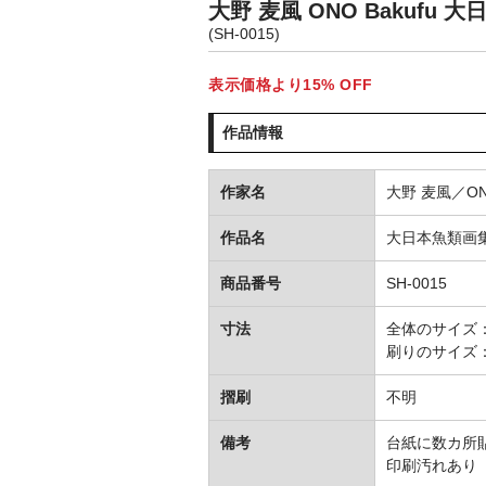
大野 麦風 ONO Bakufu
(SH-0015)
表示価格より15% OFF
作品情報
作家名
大野 麦風／ONO
作品名
大日本魚類画
商品番号
SH-0015
寸法
全体のサイズ：H2
刷りのサイズ：H2
摺刷
不明
備考
台紙に数カ所
印刷汚れあり