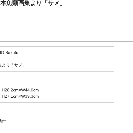
 大日本魚類画集より「サメ」
 Bakufu
集より「サメ」
8.2cm×W44.0cm
7.1cm×W39.3cm
貼付