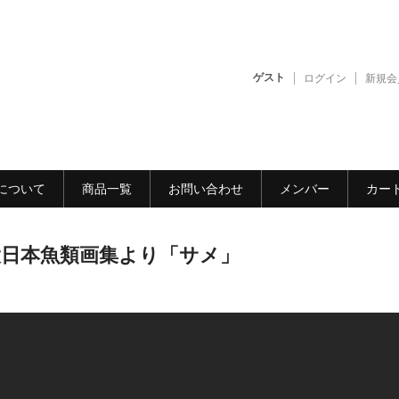
ゲスト
ログイン
新規会
について
商品一覧
お問い合わせ
メンバー
カー
fu 大日本魚類画集より「サメ」