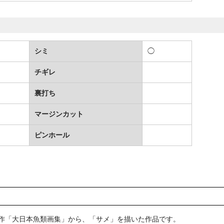
シミ
◯
チギレ
裏打ち
マージンカット
ピンホール
作「大日本魚類画集」から、「サメ」を描いた作品です。