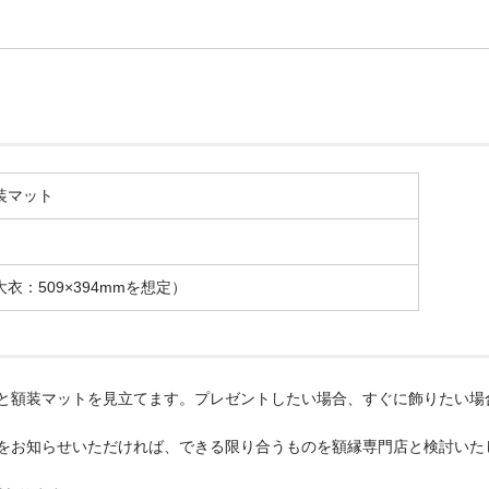
装マット
衣：509×394mmを想定）
と額装マットを見立てます。プレゼントしたい場合、すぐに飾りたい場
をお知らせいただければ、できる限り合うものを額縁専門店と検討いた